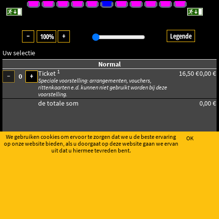
Legende
100%
Uw selectie
Normal
1
Ticket
16,50 €
0,00 €
0
Speciale voorstelling: arrangementen, vouchers,
rittenkaarten e.d. kunnen niet gebruikt worden bij deze
voorstelling.
de totale som
0,00 €
We gebruiken cookies om ervoor te zorgen dat we u de beste ervaring
OK
op onze website bieden, als u doorgaat op deze website gaan we ervan
uit dat u hiermee tevreden bent.