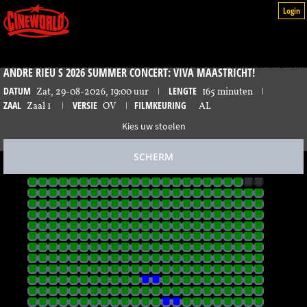
Login
ANDRE RIEU S 2026 SUMMER CONCERT: VIVA MAASTRICHT!
DATUM
LENGTE
Zat, 29-08-2026, 19:00 uur
ǀ
165 minuten
ǀ
ZAAL
VERSIE
FILMKEURING
Zaal 1
ǀ
OV
ǀ
AL
Kies uw stoelen
SCHERM