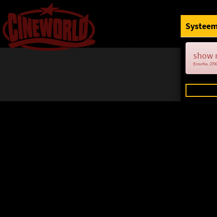
Systeem
show 
ErrorNo. 270