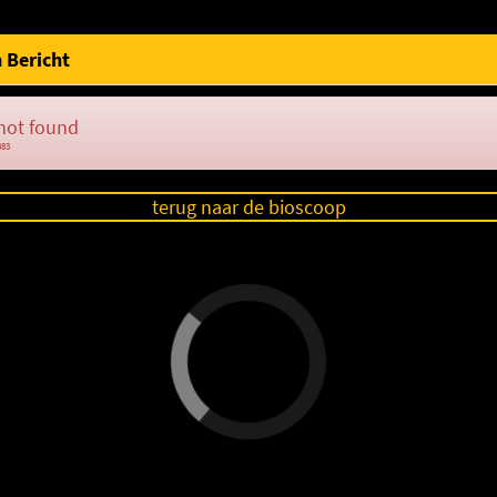
 Bericht
not found
083
terug naar de bioscoop