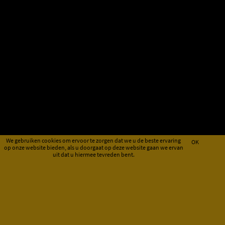
We gebruiken cookies om ervoor te zorgen dat we u de beste ervaring
OK
op onze website bieden, als u doorgaat op deze website gaan we ervan
uit dat u hiermee tevreden bent.