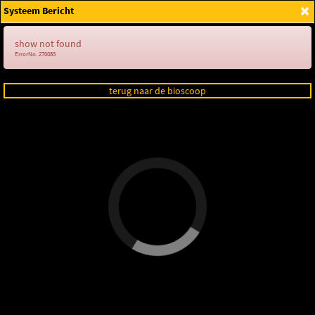
×
Systeem Bericht
Login
show not found
ErrorNo. 270083
terug naar de bioscoop