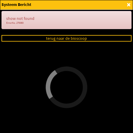
×
Systeem Bericht
Login
show not found
ErrorNo. 270083
terug naar de bioscoop