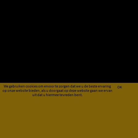
We gebruiken cookies om ervoor te zorgen dat we u de beste ervaring
OK
op onze website bieden, als u doorgaat op deze website gaan we ervan
uit dat u hiermee tevreden bent.