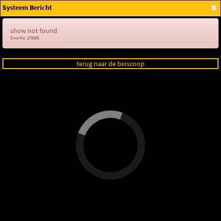
×
Systeem Bericht
Login
show not found
ErrorNo. 270083
terug naar de bioscoop