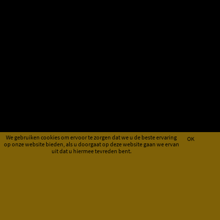
We gebruiken cookies om ervoor te zorgen dat we u de beste ervaring
OK
op onze website bieden, als u doorgaat op deze website gaan we ervan
uit dat u hiermee tevreden bent.