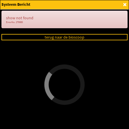
×
Systeem Bericht
Login
show not found
ErrorNo. 270083
terug naar de bioscoop