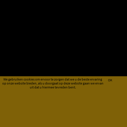
We gebruiken cookies om ervoor te zorgen dat we u de beste ervaring
OK
op onze website bieden, als u doorgaat op deze website gaan we ervan
uit dat u hiermee tevreden bent.