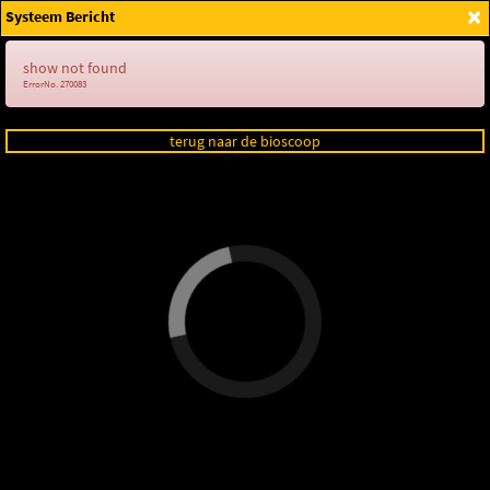
×
Systeem Bericht
Login
show not found
ErrorNo. 270083
terug naar de bioscoop