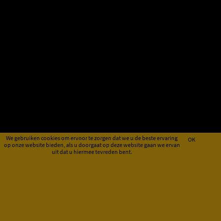
We gebruiken cookies om ervoor te zorgen dat we u de beste ervaring
OK
op onze website bieden, als u doorgaat op deze website gaan we ervan
uit dat u hiermee tevreden bent.