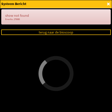
×
Systeem Bericht
Login
show not found
ErrorNo. 270083
terug naar de bioscoop