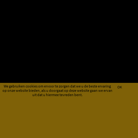
We gebruiken cookies om ervoor te zorgen dat we u de beste ervaring
OK
op onze website bieden, als u doorgaat op deze website gaan we ervan
uit dat u hiermee tevreden bent.