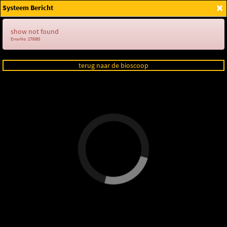
×
Systeem Bericht
Login
show not found
ErrorNo. 270083
terug naar de bioscoop