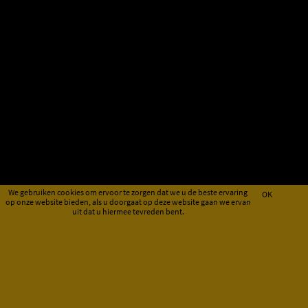
We gebruiken cookies om ervoor te zorgen dat we u de beste ervaring
OK
op onze website bieden, als u doorgaat op deze website gaan we ervan
uit dat u hiermee tevreden bent.