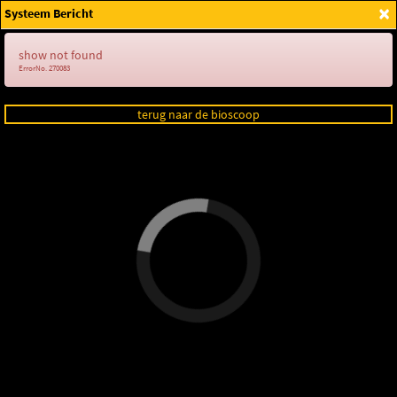
×
Systeem Bericht
Login
show not found
ErrorNo. 270083
terug naar de bioscoop