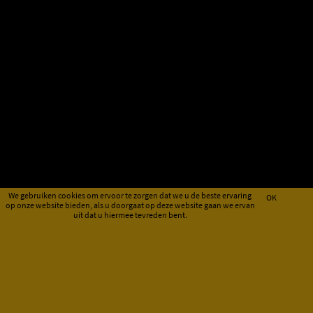
We gebruiken cookies om ervoor te zorgen dat we u de beste ervaring
OK
op onze website bieden, als u doorgaat op deze website gaan we ervan
uit dat u hiermee tevreden bent.