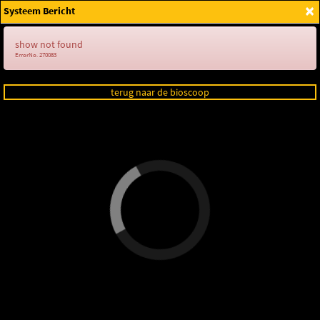
×
Systeem Bericht
Login
show not found
ErrorNo. 270083
terug naar de bioscoop