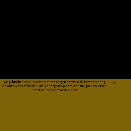
We gebruiken cookies om ervoor te zorgen dat we u de beste ervaring
OK
op onze website bieden, als u doorgaat op deze website gaan we ervan
uit dat u hiermee tevreden bent.