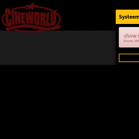
Systeem
show 
ErrorNo. 270