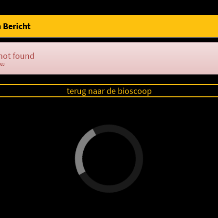
 Bericht
not found
083
terug naar de bioscoop