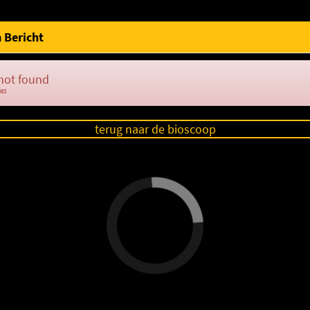
 Bericht
not found
083
terug naar de bioscoop