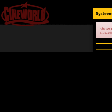
Systeem
show 
ErrorNo. 270