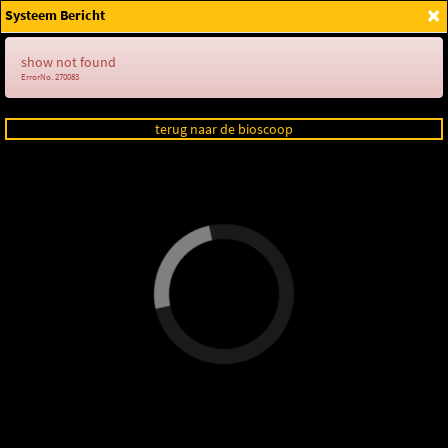
×
Systeem Bericht
Login
show not found
ErrorNo. 270083
terug naar de bioscoop