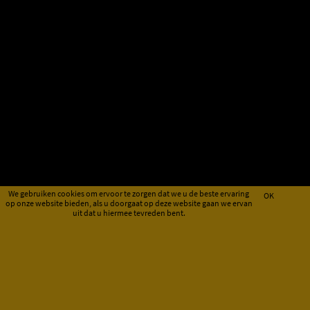
We gebruiken cookies om ervoor te zorgen dat we u de beste ervaring
OK
op onze website bieden, als u doorgaat op deze website gaan we ervan
uit dat u hiermee tevreden bent.