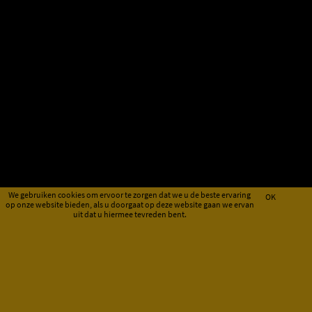
We gebruiken cookies om ervoor te zorgen dat we u de beste ervaring
OK
op onze website bieden, als u doorgaat op deze website gaan we ervan
uit dat u hiermee tevreden bent.