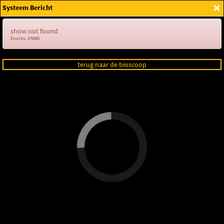
×
Systeem Bericht
Login
show not found
ErrorNo. 270083
terug naar de bioscoop