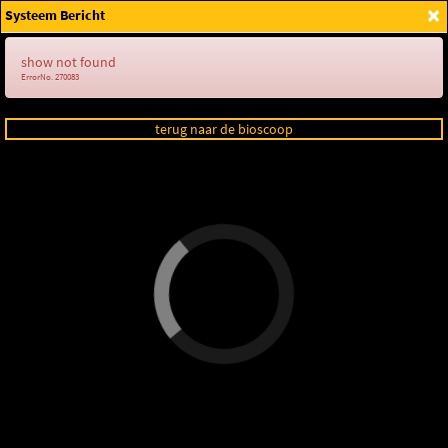
×
Systeem Bericht
Login
show not found
ErrorNo. 270083
terug naar de bioscoop