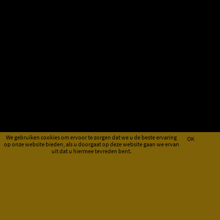
We gebruiken cookies om ervoor te zorgen dat we u de beste ervaring
OK
op onze website bieden, als u doorgaat op deze website gaan we ervan
uit dat u hiermee tevreden bent.