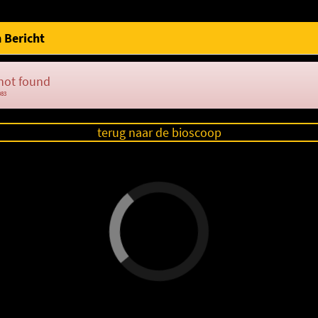
 Bericht
not found
083
terug naar de bioscoop