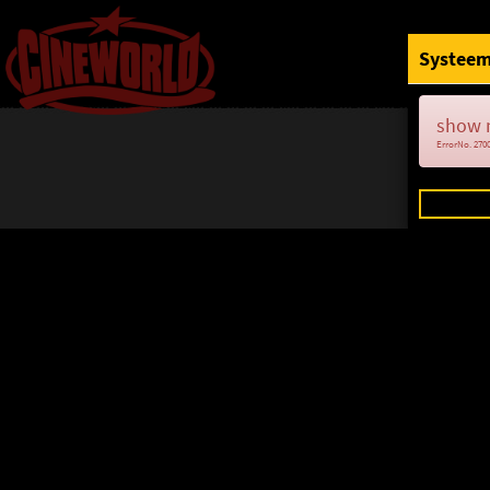
Systeem
show 
ErrorNo. 270