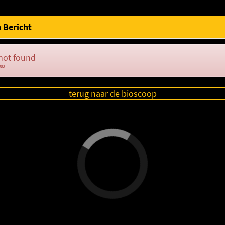
 Bericht
not found
083
terug naar de bioscoop