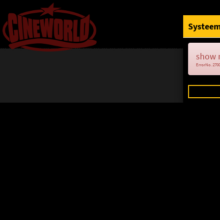
Systeem
show 
ErrorNo. 270