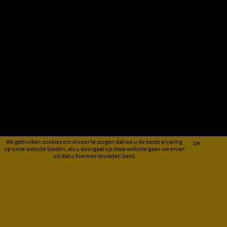
We gebruiken cookies om ervoor te zorgen dat we u de beste ervaring
OK
op onze website bieden, als u doorgaat op deze website gaan we ervan
uit dat u hiermee tevreden bent.