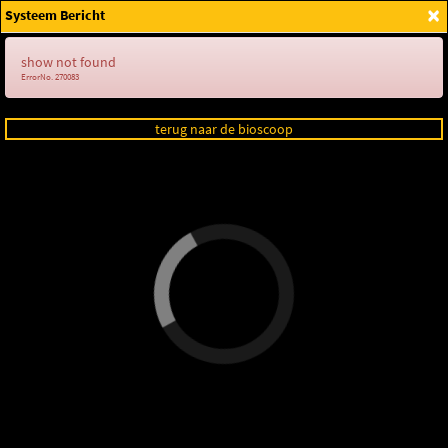
×
Systeem Bericht
Login
show not found
ErrorNo. 270083
terug naar de bioscoop