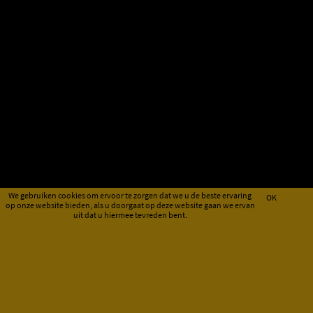
We gebruiken cookies om ervoor te zorgen dat we u de beste ervaring
OK
op onze website bieden, als u doorgaat op deze website gaan we ervan
uit dat u hiermee tevreden bent.