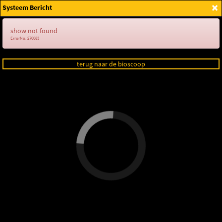
×
Systeem Bericht
Login
show not found
ErrorNo. 270083
terug naar de bioscoop