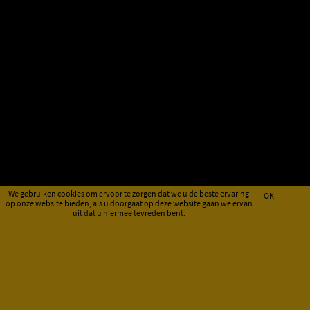
We gebruiken cookies om ervoor te zorgen dat we u de beste ervaring
OK
op onze website bieden, als u doorgaat op deze website gaan we ervan
uit dat u hiermee tevreden bent.