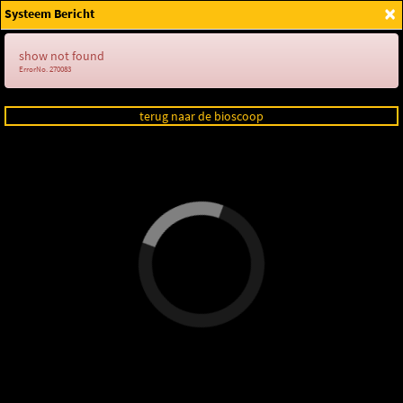
×
Systeem Bericht
Login
show not found
ErrorNo. 270083
terug naar de bioscoop