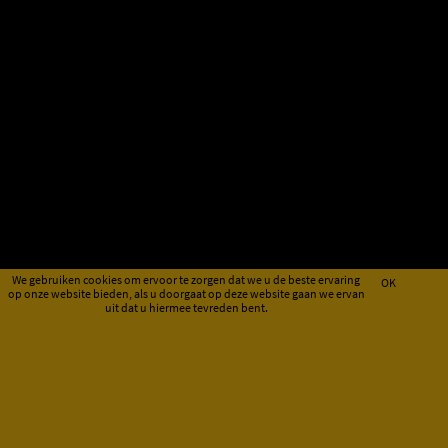
We gebruiken cookies om ervoor te zorgen dat we u de beste ervaring
OK
op onze website bieden, als u doorgaat op deze website gaan we ervan
uit dat u hiermee tevreden bent.