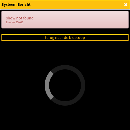
×
Systeem Bericht
Login
show not found
ErrorNo. 270083
terug naar de bioscoop