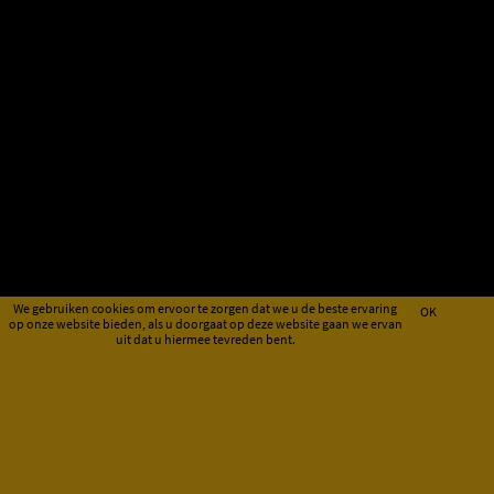
We gebruiken cookies om ervoor te zorgen dat we u de beste ervaring
OK
op onze website bieden, als u doorgaat op deze website gaan we ervan
uit dat u hiermee tevreden bent.