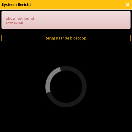
×
Systeem Bericht
Login
show not found
ErrorNo. 270083
terug naar de bioscoop