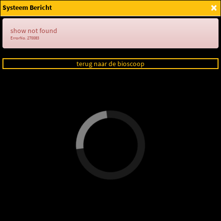
×
Systeem Bericht
Login
show not found
ErrorNo. 270083
terug naar de bioscoop