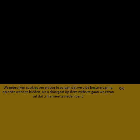
We gebruiken cookies om ervoor te zorgen dat we u de beste ervaring
OK
op onze website bieden, als u doorgaat op deze website gaan we ervan
uit dat u hiermee tevreden bent.