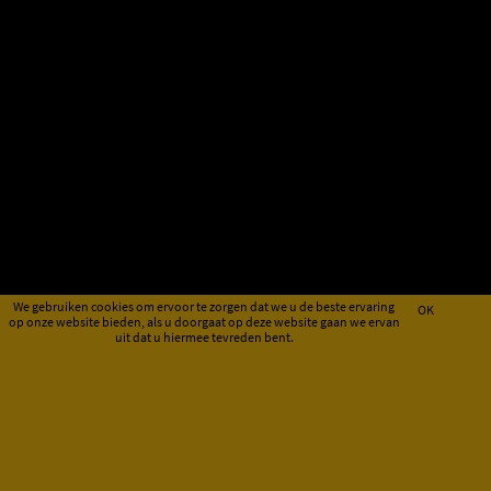
We gebruiken cookies om ervoor te zorgen dat we u de beste ervaring
OK
op onze website bieden, als u doorgaat op deze website gaan we ervan
uit dat u hiermee tevreden bent.