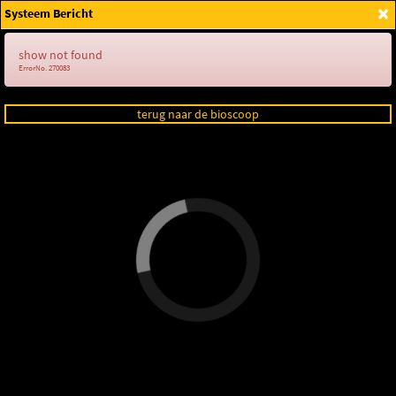
×
Systeem Bericht
Login
show not found
ErrorNo. 270083
terug naar de bioscoop