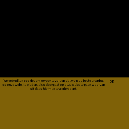
We gebruiken cookies om ervoor te zorgen dat we u de beste ervaring
OK
op onze website bieden, als u doorgaat op deze website gaan we ervan
uit dat u hiermee tevreden bent.