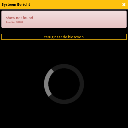
×
Systeem Bericht
Login
show not found
ErrorNo. 270083
terug naar de bioscoop