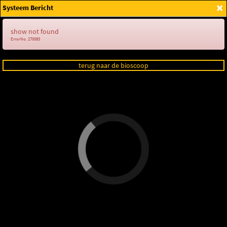
×
Systeem Bericht
Login
show not found
ErrorNo. 270083
terug naar de bioscoop