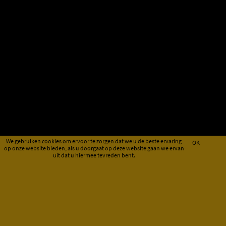
We gebruiken cookies om ervoor te zorgen dat we u de beste ervaring
OK
op onze website bieden, als u doorgaat op deze website gaan we ervan
uit dat u hiermee tevreden bent.