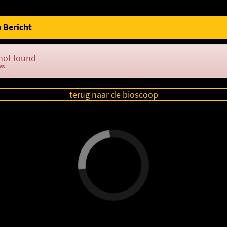
 Bericht
not found
083
terug naar de bioscoop