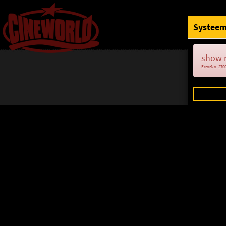
Systeem
show 
ErrorNo. 270