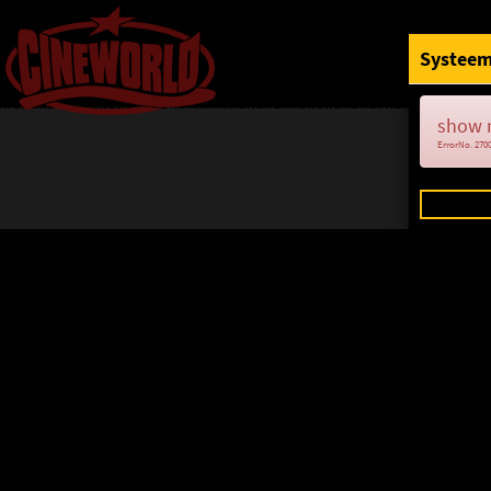
Systeem
show 
ErrorNo. 270