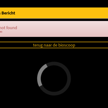
 Bericht
not found
083
terug naar de bioscoop