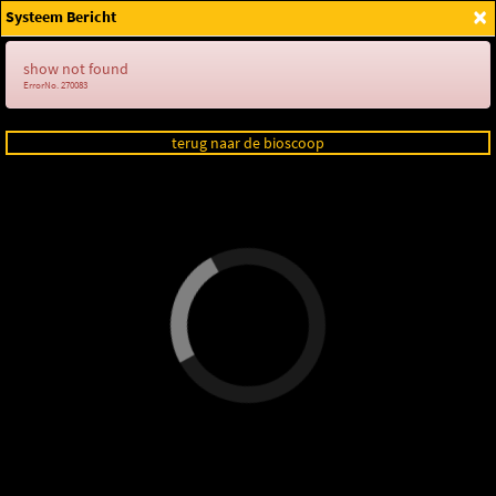
×
Systeem Bericht
Login
show not found
ErrorNo. 270083
terug naar de bioscoop