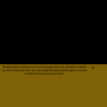
We gebruiken cookies om ervoor te zorgen dat we u de beste ervaring
OK
op onze website bieden, als u doorgaat op deze website gaan we ervan
uit dat u hiermee tevreden bent.