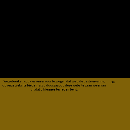
We gebruiken cookies om ervoor te zorgen dat we u de beste ervaring
OK
op onze website bieden, als u doorgaat op deze website gaan we ervan
uit dat u hiermee tevreden bent.