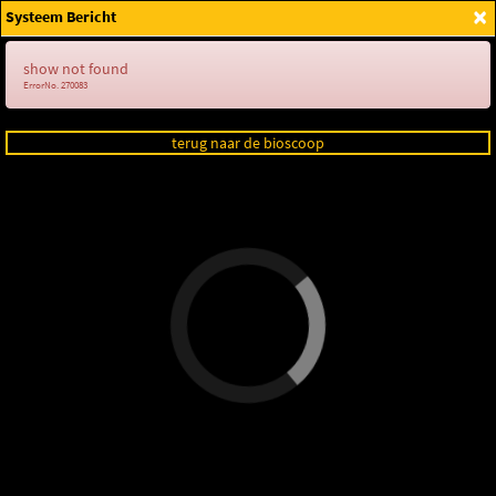
×
Systeem Bericht
Login
show not found
ErrorNo. 270083
terug naar de bioscoop