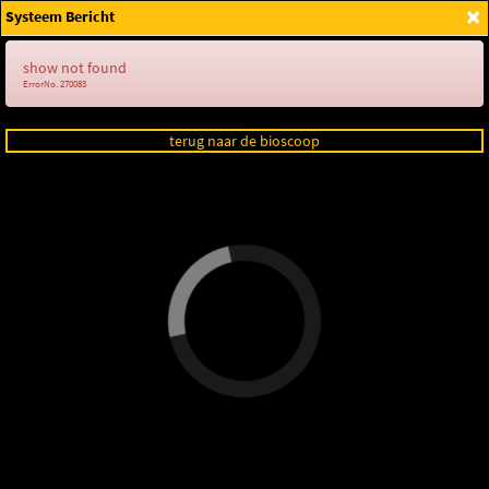
×
Systeem Bericht
Login
show not found
ErrorNo. 270083
terug naar de bioscoop