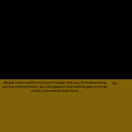
We gebruiken cookies om ervoor te zorgen dat we u de beste ervaring
OK
op onze website bieden, als u doorgaat op deze website gaan we ervan
uit dat u hiermee tevreden bent.