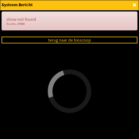
×
Systeem Bericht
Login
show not found
ErrorNo. 270083
terug naar de bioscoop