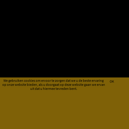
We gebruiken cookies om ervoor te zorgen dat we u de beste ervaring
OK
op onze website bieden, als u doorgaat op deze website gaan we ervan
uit dat u hiermee tevreden bent.