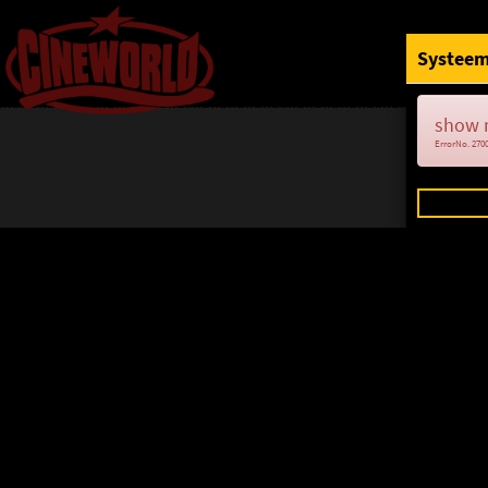
Systeem
show 
ErrorNo. 270