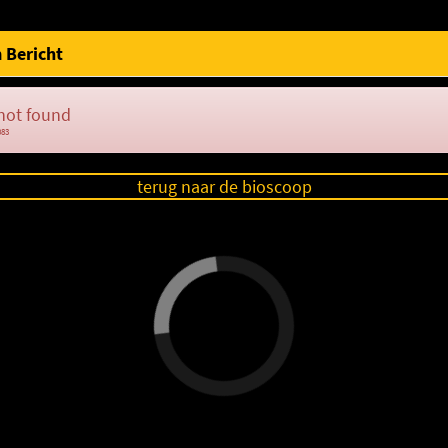
 Bericht
not found
083
terug naar de bioscoop