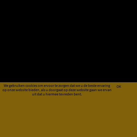
We gebruiken cookies om ervoor te zorgen dat we u de beste ervaring
OK
op onze website bieden, als u doorgaat op deze website gaan we ervan
uit dat u hiermee tevreden bent.