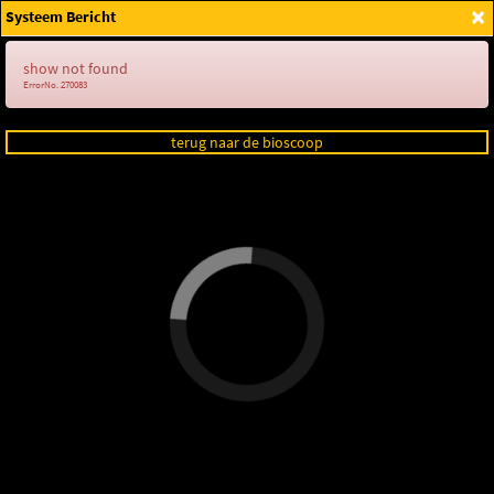
×
Systeem Bericht
Login
show not found
ErrorNo. 270083
terug naar de bioscoop