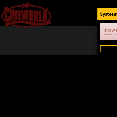
Systeem
show 
ErrorNo. 270