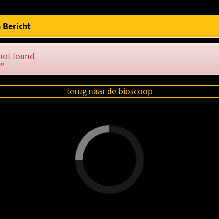
 Bericht
not found
083
terug naar de bioscoop