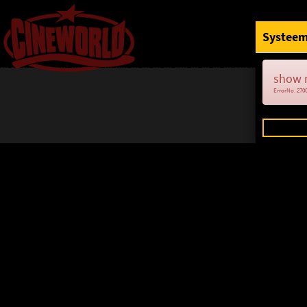
Systeem
show 
ErrorNo. 270