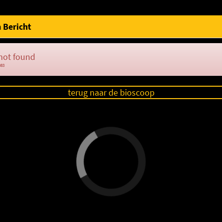
 Bericht
not found
083
terug naar de bioscoop