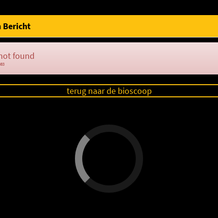
 Bericht
not found
083
terug naar de bioscoop