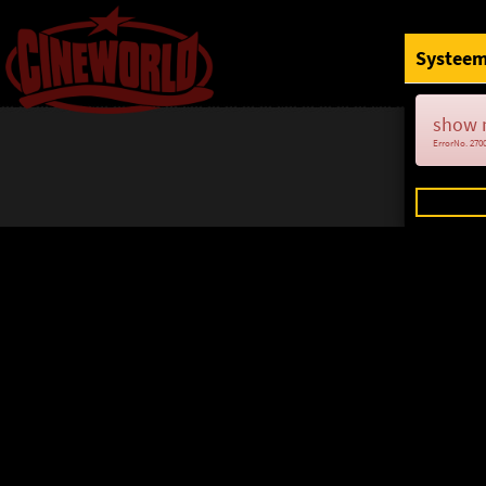
Systeem
show 
ErrorNo. 270