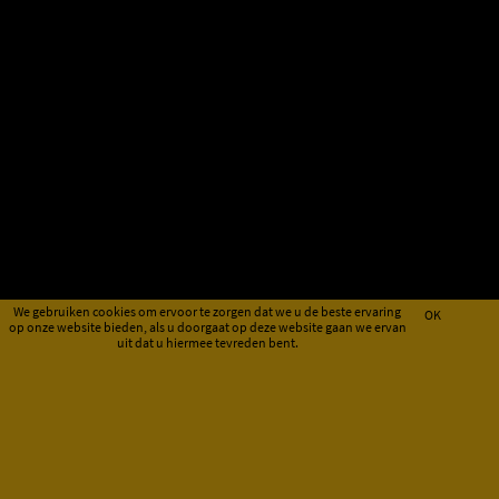
We gebruiken cookies om ervoor te zorgen dat we u de beste ervaring
OK
op onze website bieden, als u doorgaat op deze website gaan we ervan
uit dat u hiermee tevreden bent.