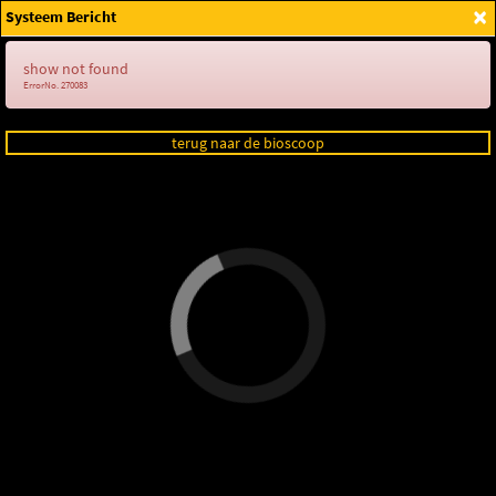
×
Systeem Bericht
Login
show not found
ErrorNo. 270083
terug naar de bioscoop