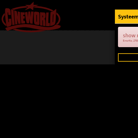
Systeem
show 
ErrorNo. 270