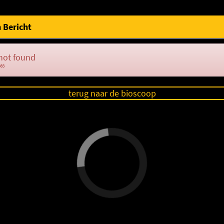
 Bericht
not found
083
terug naar de bioscoop