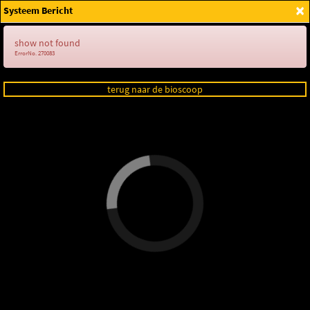
×
Systeem Bericht
Login
show not found
ErrorNo. 270083
terug naar de bioscoop