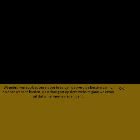
We gebruiken cookies om ervoor te zorgen dat we u de beste ervaring
OK
op onze website bieden, als u doorgaat op deze website gaan we ervan
uit dat u hiermee tevreden bent.