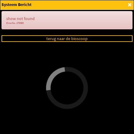
×
Systeem Bericht
Login
show not found
ErrorNo. 270083
terug naar de bioscoop