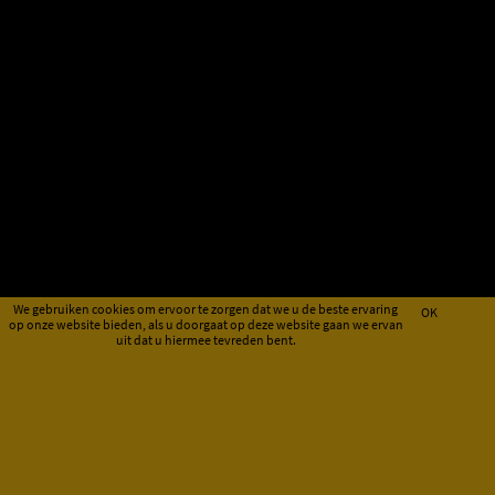
We gebruiken cookies om ervoor te zorgen dat we u de beste ervaring
OK
op onze website bieden, als u doorgaat op deze website gaan we ervan
uit dat u hiermee tevreden bent.