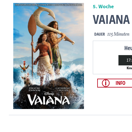
5. Woche
VAIANA 
DAUER
115 Minuten
He
17
Kin
INFO