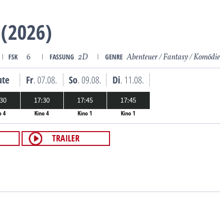
(2026)
ǀ
FSK
6
ǀ
FASSUNG
2D
ǀ
GENRE
Abenteuer / Fantasy / Komödi
ute
Fr
. 07.08.
So
. 09.08.
Di
. 11.08.
:30
17:30
17:45
17:45
o 4
Kino 4
Kino 1
Kino 1
TRAILER