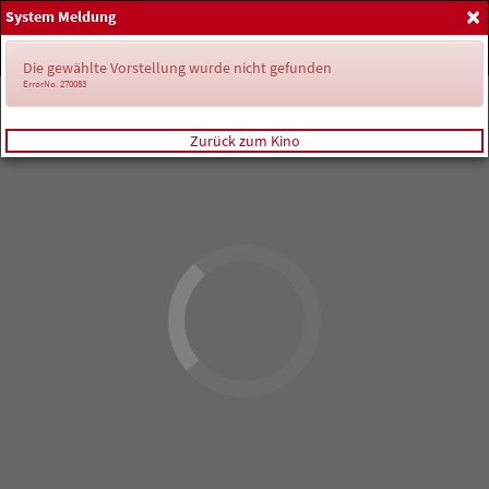
×
System Meldung
Home
Anmelden
Spielplan
Die gewählte Vorstellung wurde nicht gefunden
ErrorNo. 270083
Zurück zum Kino