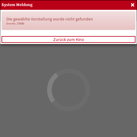
×
System Meldung
Home
Anmelden
Spielplan
Die gewählte Vorstellung wurde nicht gefunden
ErrorNo. 270083
Zurück zum Kino