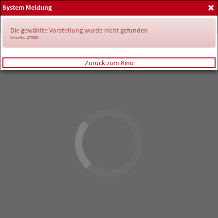
×
System Meldung
Home
Anmelden
Spielplan
Die gewählte Vorstellung wurde nicht gefunden
ErrorNo. 270083
Zurück zum Kino