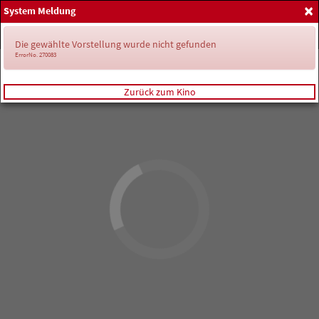
×
System Meldung
Home
Anmelden
Spielplan
Die gewählte Vorstellung wurde nicht gefunden
ErrorNo. 270083
Zurück zum Kino