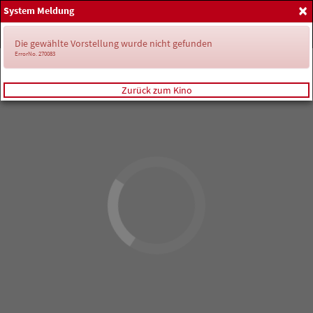
×
System Meldung
Home
Anmelden
Spielplan
Die gewählte Vorstellung wurde nicht gefunden
ErrorNo. 270083
Zurück zum Kino