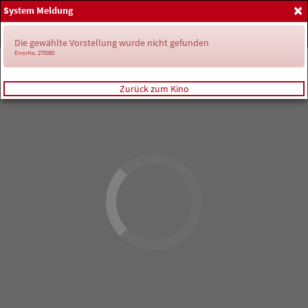
×
System Meldung
Home
Anmelden
Spielplan
Die gewählte Vorstellung wurde nicht gefunden
ErrorNo. 270083
Zurück zum Kino