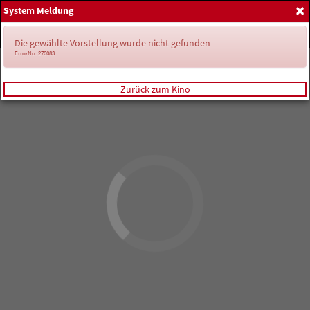
×
System Meldung
Home
Anmelden
Spielplan
Die gewählte Vorstellung wurde nicht gefunden
ErrorNo. 270083
Zurück zum Kino